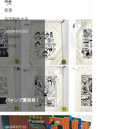
着彩
ス
造形
自宅制作大会
コラム
2025年9月23日
講師制作
その他
小学生クラス
パャンプ賞発表！
2025年9月7日