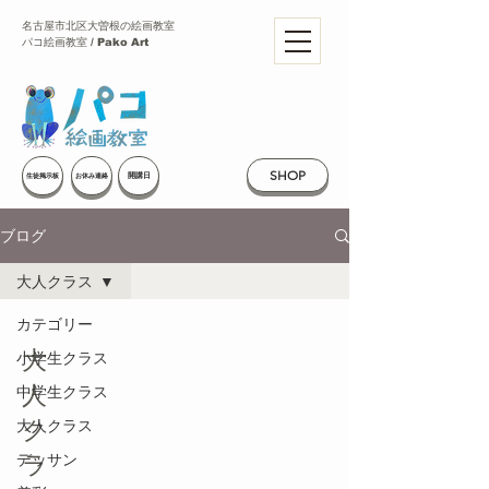
名古屋市北区大曽根の絵画教室
パコ絵画教室 / Pako Art
SHOP
開講日
生徒掲示板
お休み連絡
ブログ
大人クラス
カテゴリー
大
小学生クラス
人
中学生クラス
ク
大人クラス
デッサン
ラ