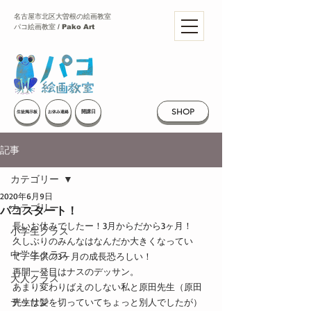
名古屋市北区大曽根の絵画教室
パコ絵画教室 / Pako Art
SHOP
開講日
生徒掲示板
お休み連絡
記事
カテゴリー
2020年6月9日
カテゴリー
パコスタート！
長いお休みでしたー！3月からだから3ヶ月！
小学生クラス
久しぶりのみんなはなんだか大きくなってい
中学生クラス
て、子供の3ヶ月の成長恐ろしい！
再開一発目はナスのデッサン。
大人クラス
あまり変わりばえのしない私と原田先生（原田
デッサン
先生は髪を切っていてちょっと別人でしたが）