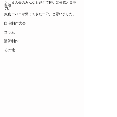
と、新入会のみんなを迎えて良い緊張感と集中
着彩
力。
（あーパコが帰ってきたー♡）と思いました。
造形
自宅制作大会
コラム
講師制作
その他