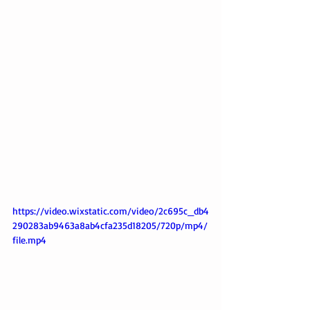
https://video.wixstatic.com/video/2c695c_db4
290283ab9463a8ab4cfa235d18205/720p/mp4/
file.mp4