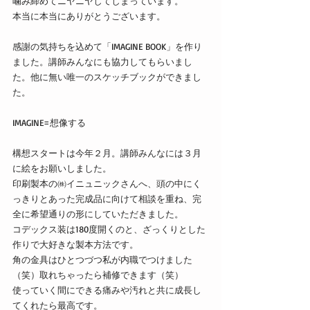
噛み締めてニヤニヤしてしまっています。
本当に本当にありがとうございます。
感謝の気持ちを込めて「IMAGINE BOOK」を作り
ました。講師みんなにも協力してもらいまし
た。他に無い唯一のスケッチブックができまし
た。
IMAGINE=想像する
構想スタートは今年２月。講師みんなには３月
に絵をお願いしました。
印刷製本の㈱イニュニックさんへ、頭の中にく
っきりとあった完成品に向けて相談を重ね、完
全に希望通りの形にしていただきました。
コデックス装は180度開くのと、ざっくりとした
作りで大好きな製本方法です。
角の金具はひとつづつ私が内職でつけました
（笑）取れちゃったら補修できます（笑）
使っていく間にできる痛みや汚れと共に成長し
てくれたら最高です。