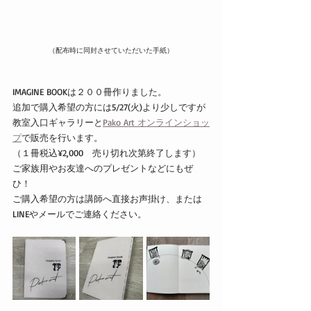
（配布時に同封させていただいた手紙）
IMAGINE BOOKは２００冊作りました。
追加で購入希望の方には5/27(火)より少しですが
教室入口ギャラリーと
Pako Art オンラインショッ
プ
で販売を行います。
（１冊税込¥2,000　売り切れ次第終了します）
ご家族用やお友達へのプレゼントなどにもぜ
ひ！
ご購入希望の方は講師へ直接お声掛け、または
LINEやメールでご連絡ください。