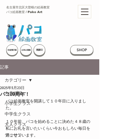
名古屋市北区大曽根の絵画教室
パコ絵画教室 / Pako Art
SHOP
開講日
生徒掲示板
お休み連絡
記事
カテゴリー
2025年5月23日
カテゴリー
パコ10周年！
パコ絵画教室を開講して１０年目に入りまし
小学生クラス
た。
中学生クラス
１０年前、パコを始めることに決めた４８歳の
大人クラス
私にお礼を言いたいくらい今おもしろい毎日を
デッサン
過ごせています。