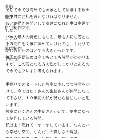
着彩
そして今では海外でも画家として活躍する原田
章生君にお礼を言わなければなりません。
造形
彼と絵描き仲間として友達になれた事は幸運で
自宅制作大会
した。
パコの最大の特色にもなる、最も大切な芯とな
コラム
る方向性を明確に決めていけたのも、ふたりで
講師制作
話し合えたのはとても大きかったです。
毎回の課題決めは今でもとても時間がかかりま
その他
すが、この芯となる方向性がしっかりとあるの
で今でもブレずに考えられます。
手探りでスタートした教室に少しづつ時間をか
けて、今ではたくさんの生徒さんが仲間になっ
て下さり、１０年前の私が見たら信じないと思
います。
教室にたくさんの生徒さんがいて、夢中になっ
て制作している時間。
私はよく隠れてニヤニヤしています。なんとい
う幸せな空間。なんだこの愛しさの塊は。