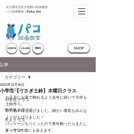
名古屋市北区大曽根の絵画教室
パコ絵画教室 / Pako Art
SHOP
開講日
生徒掲示板
お休み連絡
記事
カテゴリー
2022年12月16日
カテゴリー
小学生【うさぎ土鈴】木曜日クラス
お正月にお家で飾れるよう去年に続いて今年も
小学生クラス
土鈴作り。
中学生クラス
鈴の色や紐も選びました。細かい着彩もみんな
よくがんばりました！
大人クラス
パッケージもつくったので来年飾ったらまたし
デッサン
まって12年後にも会えます。