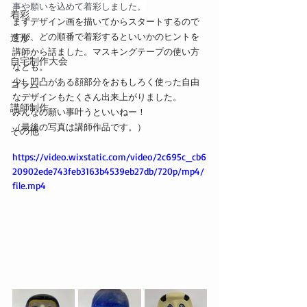
事や願いを込めて着彩しました。
着彩
まずデザイン画を描いてからスタートするので
すが、どの順番で着彩するといいかのヒントを
造形
講師から話ました。マスキングテープの使い方
自宅制作大会
なども。
少し凹凸がある顔部分をおもしろく使った自由
コラム
なデザインもたくさん出来上がりました。
講師制作
みんなの願い事叶うといいねー！
（最後の写真は講師作品です。）
その他
https://video.wixstatic.com/video/2c695c_cb6
20902ede743feb3163b4539eb27db/720p/mp4/
file.mp4