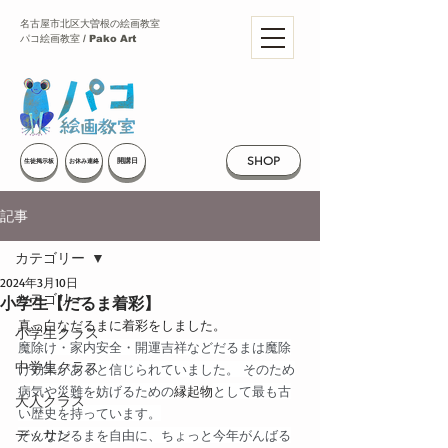
名古屋市北区大曽根の絵画教室
パコ絵画教室 / Pako Art
SHOP
開講日
生徒掲示板
お休み連絡
記事
カテゴリー
2024年3月10日
カテゴリー
小学生【だるま着彩】
真っ白なだるまに着彩をしました。
小学生クラス
魔除け・家内安全・開運吉祥などだるまは魔除
中学生クラス
け効果があると信じられていました。 そのため
病気や災難を妨げるための
縁起物
として最も古
大人クラス
い歴史を持っています。
デッサン
そんなだるまを自由に、ちょっと今年がんばる