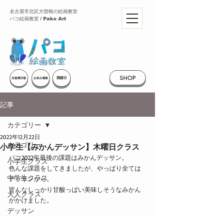
名古屋市北区大曽根の絵画教室
パコ絵画教室 / Pako Art
SHOP
開講日
生徒掲示板
お休み連絡
記事
カテゴリー
2022年12月22日
カテゴリー
小学生【みかんデッサン】木曜日クラス
パコ2022年最後の課題はみかんデッサン。
小学生クラス
色んな課題をしてきましたが、やっぱり全ては
中学生クラス
デッサンから。
皆んなしっかり甘酸っぱい美味しそうなみかん
大人クラス
がかけました。
デッサン