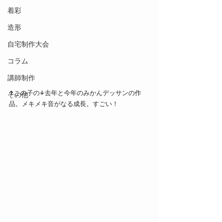
着彩
造形
自宅制作大会
コラム
講師制作
↑この子の↓去年と今年のみかんデッサンの作
その他
品。メキメキ音がなる成長。すごい！