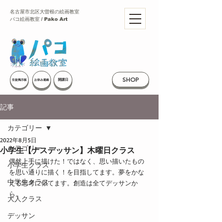
名古屋市北区大曽根の絵画教室
パコ絵画教室 / Pako Art
SHOP
開講日
生徒掲示板
お休み連絡
記事
カテゴリー
2022年8月5日
カテゴリー
小学生【ナスデッサン】木曜日クラス
偶然上手に描けた！ではなく、思い描いたもの
小学生クラス
を思い通りに描く！を目指してます。夢をかな
中学生クラス
える思考に似てます。創造は全てデッサンか
ら。
大人クラス
デッサン