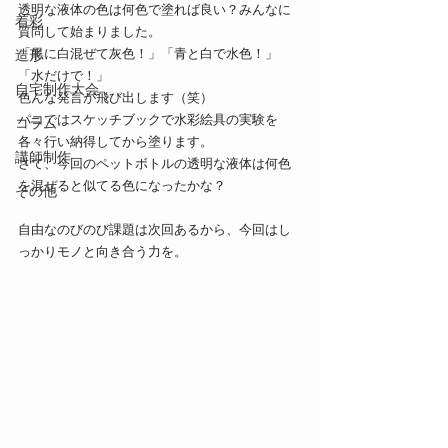
透明な液体の色は何色で塗れば良い？みんなに
着彩
質問して始まりました。
「黒に白混ぜて灰色！」「青と白で水色！」
造形
「水だけで！」
自宅制作大会
色んな発言が飛び出します（笑）
パコではスケッチブックで水彩絵具の実験を
コラム
各々行い納得してから塗ります。
講師制作
さて、今回のペットボトルの透明な液体は何色
を混ぜると似てる色になったかな？
その他
自由なのびのび課題は次回あるから、今回はし
っかりモノと向き合う力を。