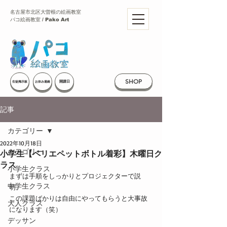
名古屋市北区大曽根の絵画教室
パコ絵画教室 / Pako Art
SHOP
開講日
生徒掲示板
お休み連絡
記事
カテゴリー
2022年10月18日
カテゴリー
小学生【ペリエペットボトル着彩】木曜日ク
ラス
小学生クラス
まずは手順をしっかりとプロジェクターで説
中学生クラス
明。
この課題ばかりは自由にやってもらうと大事故
大人クラス
になります（笑）
デッサン