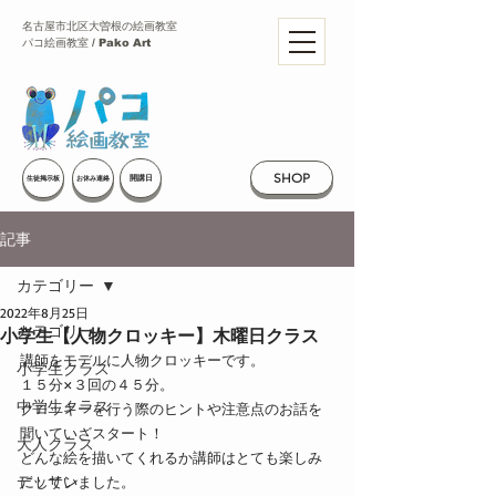
名古屋市北区大曽根の絵画教室
パコ絵画教室 / Pako Art
SHOP
開講日
生徒掲示板
お休み連絡
記事
カテゴリー
2022年8月25日
カテゴリー
小学生【人物クロッキー】木曜日クラス
講師をモデルに人物クロッキーです。
小学生クラス
１５分×３回の４５分。
中学生クラス
クロッキーを行う際のヒントや注意点のお話を
聞いていざスタート！
大人クラス
どんな絵を描いてくれるか講師はとても楽しみ
デッサン
にしていました。