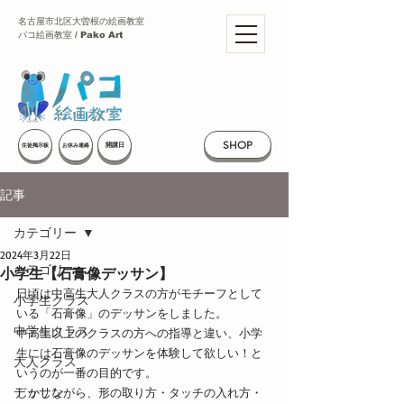
名古屋市北区大曽根の絵画教室
パコ絵画教室 / Pako Art
SHOP
開講日
生徒掲示板
お休み連絡
記事
カテゴリー
2024年3月22日
カテゴリー
小学生【石膏像デッサン】
日頃は中高生大人クラスの方がモチーフとして
小学生クラス
いる「石膏像」のデッサンをしました。
中学生クラス
中高生以上のクラスの方への指導と違い、小学
生には石膏像のデッサンを体験して欲しい！と
大人クラス
いうのが一番の目的です。
デッサン
しかしながら、形の取り方・タッチの入れ方・