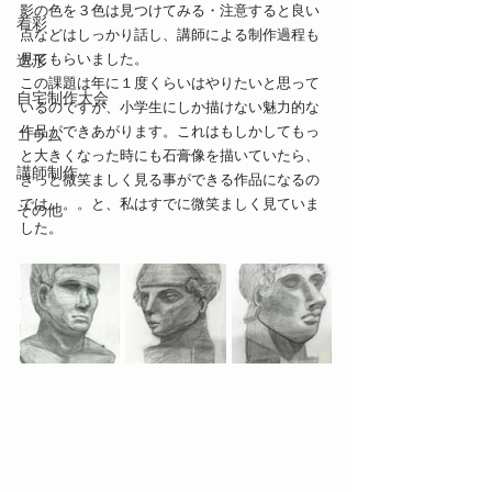
影の色を３色は見つけてみる・注意すると良い
着彩
点などはしっかり話し、講師による制作過程も
見てもらいました。
造形
この課題は年に１度くらいはやりたいと思って
自宅制作大会
いるのですが、小学生にしか描けない魅力的な
作品ができあがります。これはもしかしてもっ
コラム
と大きくなった時にも石膏像を描いていたら、
講師制作
きっと微笑ましく見る事ができる作品になるの
では。。。と、私はすでに微笑ましく見ていま
その他
した。