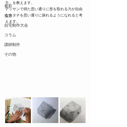
方」を教えます。
着彩
デッサンで得た思い通りに形を取れる力が自由
なカタチを思い通りに操れるようになれると考
造形
えます。
自宅制作大会
コラム
講師制作
その他