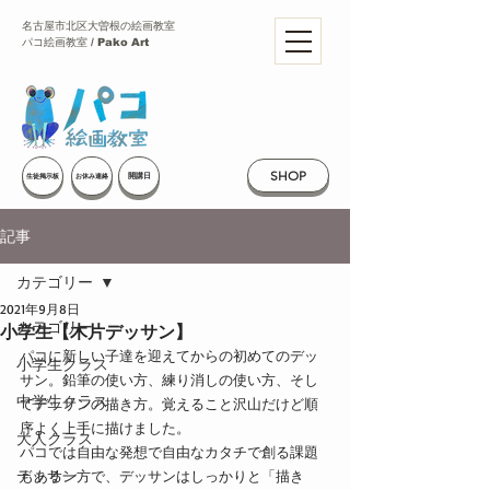
名古屋市北区大曽根の絵画教室
パコ絵画教室 / Pako Art
SHOP
開講日
生徒掲示板
お休み連絡
記事
カテゴリー
2021年9月8日
カテゴリー
小学生【木片デッサン】
パコに新しい子達を迎えてからの初めてのデッ
小学生クラス
サン。鉛筆の使い方、練り消しの使い方、そし
中学生クラス
てデッサンの描き方。覚えること沢山だけど順
序よく上手に描けました。
大人クラス
パコでは自由な発想で自由なカタチで創る課題
デッサン
もある一方で、デッサンはしっかりと「描き