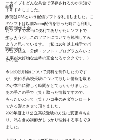
ーカイブもどんな具合で保存されるのか未知で
着彩
ドキドキしました。
今回はOBSという配信ソフトを利用しました。こ
造形
のソフトは以前Zoom配信を行った時にも利用し
自宅制作大会
たソフトで本当に便利でありがたいソフトで
す。もう少しこのソフトについても勉強してみ
コラム
ようと思っています。（私は30年以上独学でパ
講師制作
ソコン組立・分解・ソフト・プログラムをいじ
る事が大好物な生粋の完全なるオタクです。）
その他
今回の説明会について資料を制作したのです
が、美術系高校受験について欲しい情報を取る
のが本当に難しく時間がとてもかかりました。
あの手この手で（笑）取った情報ですので、
もったいぶって（笑）パコ生のみダウンロード
できる形とさせて頂きました。
2023年度より公立高校受験の方法に変更点もあ
り、私を含め講師がしっかり理解する事もでき
ました。