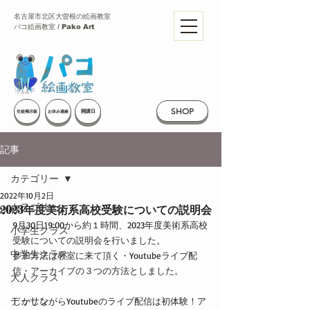
名古屋市北区大曽根の絵画教室
パコ絵画教室 / Pako Art
SHOP
開講日
生徒掲示板
お休み連絡
記事
カテゴリー
2022年10月2日
カテゴリー
2023年度美術系高校受験についての説明会
9月30日19:00から約１時間、2023年度美術系高校
小学生クラス
受験についての説明会を行いました。
中学生クラス
参加方法は教室に来て頂く・Youtubeライブ配
信・アーカイブの３つの方法としました。
大人クラス
デッサン
しかしながらYoutubeのライブ配信は初体験！ア