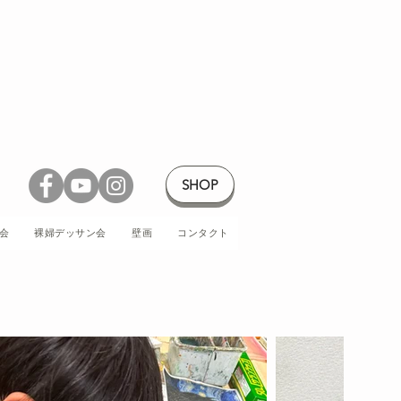
SHOP
会
裸婦デッサン会
壁画
コンタクト