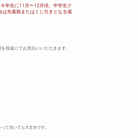
全６年生に
11月〜12月頃、
中学生ク
合は先着順またはくじ引きとなる場
費を現金にてお支払いいただきます。
使って頂いても大丈夫です。