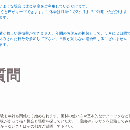
いような場合は休会制度をご利用していただけます。
ただくと席がキープできます。ご休会は月単位で2ヶ月までご利用いただけます
ます。
備が難しい為振替ができません。年間のお休みの振替として、３月に２日間
休みされた日数分参加して下さい。日数が足らない場合申し訳ございません
。
ます
質問
経験も年齢も関係なく始められます。画材の使い方や基本的なテクニックなど
興味があって描く機会と場所を探していた方、一度絵やデッサンを経験してみ
わからないことはその都度ご質問して下さい。