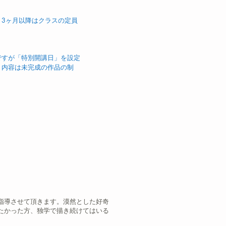
。3ヶ月以降はクラスの定員
ですが「特別開講日」を設定
。内容は未完成の作品の制
指導させて頂きます。漠然とした好奇
たかった方、独学で描き続けてはいる