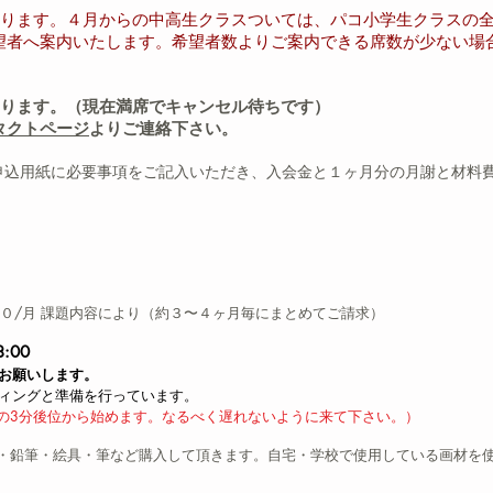
なります。４月からの中高生クラスついては、パコ小学生クラスの
望者へ案内いたします。希望者数よりご案内できる席数が少ない場
ります。（現在満席でキャンセル待ちです）
タクトページ
よりご連絡下さい。
申込用紙に必要事項をご記入いただき、入会金と１ヶ月分の月謝と材料
００/月 課題内容により（約３〜４ヶ月毎にまとめてご請求）
:00
でにお願いします。
ミーティングと準備を行っています。
の3分後位から始めます。なるべく遅れないように来て下さい。）
・鉛筆・絵具・筆など購入して頂きます。自宅・学校で使用している画材を