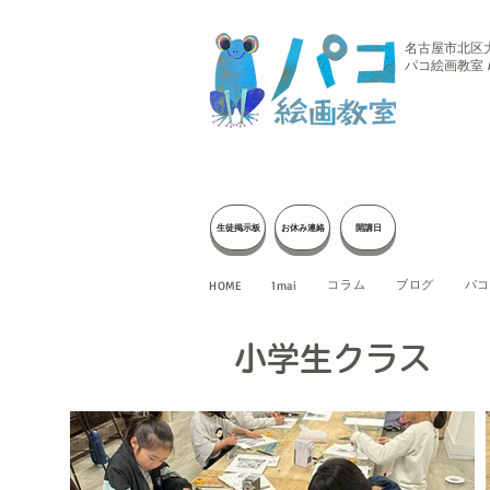
名古屋市北区
パコ絵画教室 / 
生徒掲示板
お休み連絡
開講日
コラム
ブログ
パコ
HOME
1mai
小学生クラス