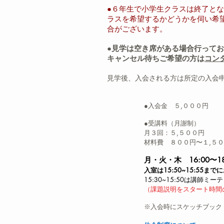
●６年生で小学生クラスは終了と
ラスを希望するかどうかを伺い希
合がございます。
●見学は
空き席がある場合行って
お
​キャンセル待ちご希望の方は
コン
見学後、入会される方は所定の入会
●入会金
５,０００円
●受講料（月謝制）
月３回：５,５００円
材料費 ８００円〜１,５
月・火・木 16:00〜18
入室は15:50~15:55ま
15:30~15:50は講師
（課題説明をスタート時間
※入会時にスケッチブック