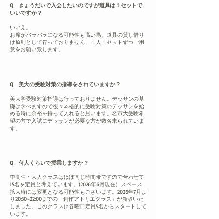
Q きょうだいで入会したいのですが道具は１セットで
いいですか？
いいえ。
お席がバラバラになる可能性も高い為、道具の貸し借り
は原則として行っておりません。１人１セットずつご用
意をお願い致します。
Q 美大の受験対策の指導をされていますか？
美大学受験対策指導は行っておりません。デッサンの基
礎は学べますので後々本格的に受験対策のデッサンを始
める時に余裕を持って入れると思います。名市大受験希
望の方で入試にデッサンが必要な方が数名来られていま
す。
Q 何人くらいで授業しますか？
中高生・大人クラスはほぼ同じ時間帯ですので合わせて
15名を定員と考えています。(2026年6月現在）スペース
拡大時には変更となる可能性もございます。2026年7月よ
り20:30~22:00までの「創作アトリエクラス」が新設いた
しました。このクラスは各曜日定員5名からスタートして
います。