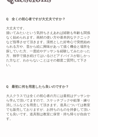
Q 全くの初心者ですが大丈夫ですか？
大丈夫です。
描いてみたいという気持ちさえあれば経験も年齢も関係
なく始められます。画材の使い方や基本的なテクニック
など指導させて頂きます。漠然とした好奇心で突然始め
られる方や、昔から絵に興味があって描く機会と場所を
探していた方、一度絵やデッサンを経験してみたかった
方、独学で描き続けてはいるけどアドバイスが欲しかっ
た方など、わからないことはその都度ご質問して下さ
い。
Q 最初に何を用意したら良いのですか？
大人クラスでは全くの初心者の方には最初はデッサンか
ら学んで頂いてますので、スケッチブックや鉛筆・練り
消しゴムなどを用意して頂きます。道具については教室
でも販売しておりますが、お持ちのものを持参して頂い
ても良いです。道具類は教室に保管・持ち帰りが自由で
す。