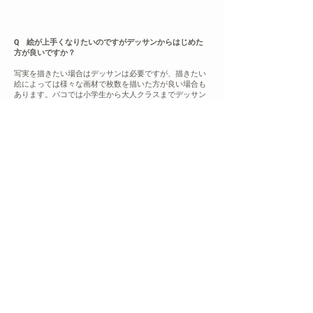
Q 絵が上手くなりたいのですがデッサンからはじめた
方が良いですか？
写実を描きたい場合はデッサンは必要ですが、描きたい
絵によっては様々な画材で枚数を描いた方が良い場合も
あります。パコでは小学生から大人クラスまでデッサン
を積極的に取り入れています。大人クラスの方にはまず
デッサンを行って頂き、水彩画・アクリル画・・コラー
ジュ・iPad利用のデジタル画・日本画など、ご希望と相
談して制作して頂いております。（油彩画は行っており
ません）
Q 趣味程度に考えているんですが。
大歓迎です。絵を描いていると様々なものへの興味や見
方が変わってくる事に気がつきます。作品は残りますの
で後々見返す喜びもあります。
Q 月謝はどのような方法でお支払いしますか？
月謝袋をお渡ししております。月謝袋にハンコを押印し