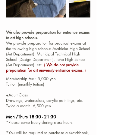
We also provide preparation for entrance exams
to art high schools.
We provide preparation for practical exams at
the following high schools: Asahioka High School
(Art Department), Municipal Technical High
School (Design Department), Toho High School
(Art Department), etc.
(
We do not provide
preparation for art university entrance exams.
)
Membership fee
: 5,000 yen
Tuition (monthly tuition)
●Adult Class
Drawings,
watercolors, acrylic paintings, etc.
Twice a month: 6,500 yen
Mon
/Thurs 18:30 - 21:30
*Please come freely during class hours.
*You will be required to purchase a sketchbook,