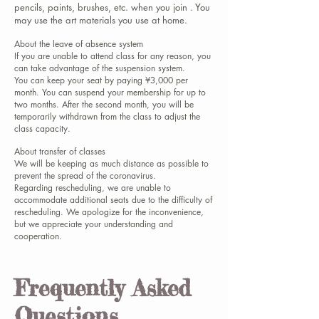
pencils, paints, brushes, etc. when
you join
. You
may use the art materials you use at home.
About the leave of absence system
If you are unable to attend class for any reason, you
can take advantage of the suspension system.
You can keep your seat by paying ¥3,000 per
month. You can suspend your membership for up to
two months. After the second month, you will be
temporarily withdrawn from the class to adjust the
class capacity.
About transfer of classes
We will be keeping as much distance as possible to
prevent the spread of the coronavirus.
Regarding rescheduling, we are unable to
accommodate additional seats due to the difficulty of
rescheduling.
We apologize for the inconvenience,
but we appreciate your understanding and
cooperation.
Frequently Asked
Questions