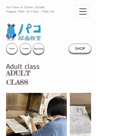
Art Class in Ozone, Kitaku,
Nagoya Pako Art Class / Pako Art
SHOP
Start Date
Board
Contact
Adult class
ADULT
CLASS