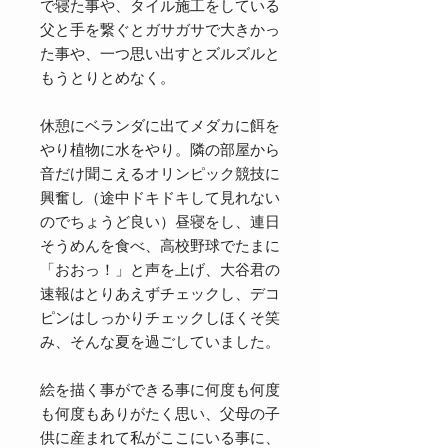
で寝た事や、タイル施工をしている
父と手を繋ぐとガサガサで大きかっ
た事や、一つ思い出すとズルズルと
もうとりとめなく。
休憩にベランダに出てメダカに餌を
やり植物に水をやり。隣の部屋から
音だけ聞こえるオリンピック競技に
興奮し（途中ドキドキして見れない
のでちょうど良い）昼寝をし、連日
そうめんを食べ、高校野球でたまに
「おおっ！」と声を上げ、大谷君の
速報はとりあえずチェックし、デコ
ピンはしっかりチェックしほくそ笑
み、そんな夏を過ごしていました。
絵を描く事ができる事に何度も何度
も何度もありがたく思い、父母の子
供に産まれて私がここにいる事に、