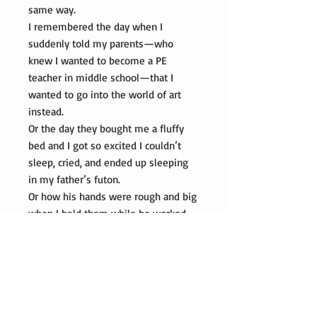
same way.
I remembered the day when I
suddenly told my parents—who
knew I wanted to become a PE
teacher in middle school—that I
wanted to go into the world of art
instead.
Or the day they bought me a fluffy
bed and I got so excited I couldn’t
sleep, cried, and ended up sleeping
in my father’s futon.
Or how his hands were rough and big
when I held them while he worked
laying tiles.
Once one memory surfaced, the rest
followed one after another without
end.
During breaks I would step out onto
the balcony to feed the medaka fish