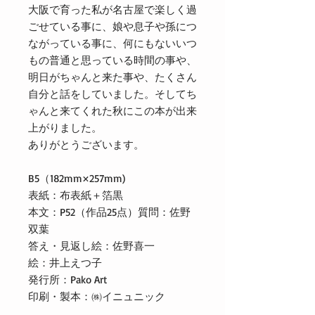
大阪で育った私が名古屋で楽しく過
ごせている事に、娘や息子や孫につ
ながっている事に、何にもないいつ
もの普通と思っている時間の事や、
明日がちゃんと来た事や、たくさん
自分と話をしていました。そしてち
ゃんと来てくれた秋にこの本が出来
上がりました。
ありがとうございます。
B5（182mm×257mm)
表紙：布表紙＋箔黒
本文：P52（作品25点）質問：佐野
双葉
答え・見返し絵：佐野喜一
絵：井上えつ子
発行所：Pako Art
印刷・製本：㈱イニュニック