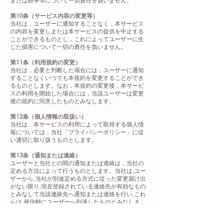
または紛争等について一切責任を負いません。
第10条（サービス内容の変更等）
当社は，ユーザーに通知することなく，本サービス
の内容を変更しまたは本サービスの提供を中止する
ことができるものとし，これによってユーザーに生
じた損害について一切の責任を負いません。
第11条（利用規約の変更）
当社は，必要と判断した場合には，ユーザーに通知
することなくいつでも本規約を変更することができ
るものとします。なお，本規約の変更後，本サービ
スの利用を開始した場合には，当該ユーザーは変更
後の規約に同意したものとみなします。
第12条（個人情報の取扱い）
当社は，本サービスの利用によって取得する個人情
報については，当社「プライバシーポリシー」に従
い適切に取り扱うものとします。
第13条（通知または連絡）
ユーザーと当社との間の通知または連絡は，当社の
定める方法によって行うものとします。当社は,ユー
ザーから,当社が別途定める方式に従った変更届け出
がない限り,現在登録されている連絡先が有効なもの
とみなして当該連絡先へ通知または連絡を行い,これ
らは,発信時にユーザーへ到達したものとみなしま
す。