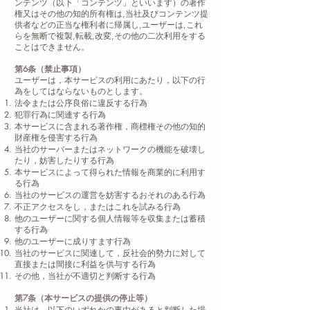
ンテンツ（以下「コンテンツ」といいます）の著作
権又はその他の知的所有権は,当社及びコンテンツ提
供者などの正当な権利者に帰属し,ユーザーは,これ
らを無断で複製,転載,改変,その他の二次利用をする
ことはできません。
第6条（禁止事項）
ユーザーは，本サービスの利用にあたり，以下の行
為をしてはならないものとします。
法令または公序良俗に違反する行為
犯罪行為に関連する行為
本サービスに含まれる著作権，商標権その他の知的
財産権を侵害する行為
当社のサーバーまたはネットワークの機能を破壊し
たり，妨害したりする行為
本サービスによって得られた情報を商業的に利用す
る行為
当社のサービスの運営を妨害するおそれのある行為
不正アクセスをし，またはこれを試みる行為
他のユーザーに関する個人情報等を収集または蓄積
する行為
他のユーザーに成りすます行為
当社のサービスに関連して，反社会的勢力に対して
直接または間接に利益を供与する行為
その他，当社が不適切と判断する行為
第7条（本サービスの提供の停止等）
当社は，以下のいずれかの事由があると判断した場