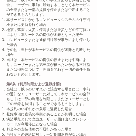
合，ユーザーに事前に通知することなく本サービス
の全部または一部の提供を停止または中断すること
ができるものとします。
本サービスにかかるコンピュータシステムの保守点
検または更新を行う場合
地震，落雷，火災，停電または天災などの不可抗力
により，本サービスの提供が困難となった場合
コンピュータまたは通信回線等が事故により停止し
た場合
その他，当社が本サービスの提供が困難と判断した
場合
当社は，本サービスの提供の停止または中断によ
り，ユーザーまたは第三者が被ったいかなる不利益
または損害について，理由を問わず一切の責任を負
わないものとします。
第8条（利用制限および登録抹消）
当社は，以下のいずれかに該当する場合には，事前
の通知なく，ユーザーに対して，本サービスの全部
もしくは一部の利用を制限し，またはユーザーとし
ての登録を抹消することができるものとします。
本規約のいずれかの条項に違反した場合
登録事項に虚偽の事実があることが判明した場合
決済手段として当該ユーザーが届け出たクレジット
カードが利用停止となった場合
料金等の支払債務の不履行があった場合
当社からの連絡に対し，一定期間返答がない場合