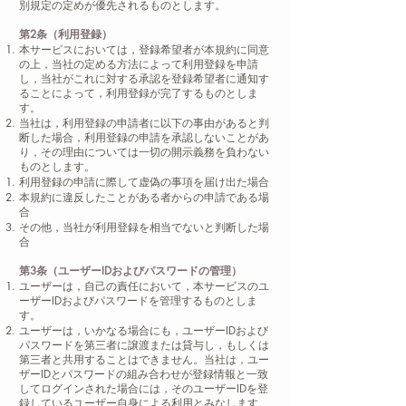
別規定の定めが優先されるものとします。
第2条（利用登録）
本サービスにおいては，登録希望者が本規約に同意
の上，当社の定める方法によって利用登録を申請
し，当社がこれに対する承認を登録希望者に通知す
ることによって，利用登録が完了するものとしま
す。
当社は，利用登録の申請者に以下の事由があると判
断した場合，利用登録の申請を承認しないことがあ
り，その理由については一切の開示義務を負わない
ものとします。
利用登録の申請に際して虚偽の事項を届け出た場合
本規約に違反したことがある者からの申請である場
合
その他，当社が利用登録を相当でないと判断した場
合
第3条（ユーザーIDおよびパスワードの管理）
ユーザーは，自己の責任において，本サービスのユ
ーザーIDおよびパスワードを管理するものとしま
す。
ユーザーは，いかなる場合にも，ユーザーIDおよび
パスワードを第三者に譲渡または貸与し，もしくは
第三者と共用することはできません。当社は，ユー
ザーIDとパスワードの組み合わせが登録情報と一致
してログインされた場合には，そのユーザーIDを登
録しているユーザー自身による利用とみなします。