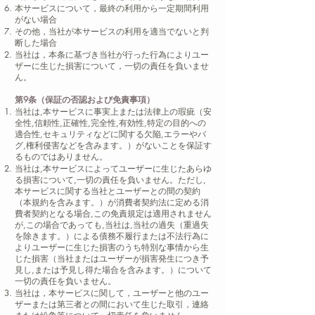
本サービスについて，最終の利用から一定期間利用
がない場合
その他，当社が本サービスの利用を適当でないと判
断した場合
当社は，本条に基づき当社が行った行為によりユー
ザーに生じた損害について，一切の責任を負いませ
ん。
第9条（保証の否認および免責事項）
当社は,本サービスに事実上または法律上の瑕疵（安
全性,信頼性,正確性,完全性,有効性,特定の目的への
適合性,セキュリティなどに関する欠陥,エラーやバ
グ,権利侵害などを含みます。）がないことを保証す
るものではありません。
当社は,本サービスによってユーザーに生じたあらゆ
る損害について,一切の責任を負いません。ただし,
本サービスに関する当社とユーザーとの間の契約
（本規約を含みます。）が消費者契約法に定める消
費者契約となる場合,この免責規定は適用されません
が,この場合であっても,当社は,当社の過失（重過失
を除きます。）による債務不履行または不法行為に
よりユーザーに生じた損害のうち特別な事情から生
じた損害（当社またはユーザーが損害発生につき予
見し,または予見し得た場合を含みます。）について
一切の責任を負いません。
当社は，本サービスに関して，ユーザーと他のユー
ザーまたは第三者との間において生じた取引，連絡