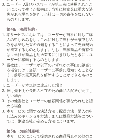
ユーザーID及びパスワードが第三者に使用されたこ
とによって生じた損害は，当社に故意又は重大な過
失がある場合を除き，当社は一切の責任を負わない
ものとします。
第4条（売買契約）
本サービスにおいては，ユーザーが当社に対して購
入の申し込みをし，これに対して当社が当該申し込
みを承諾した旨の通知をすることによって売買契約
が成立するものとします。なお，当該商品の所有権
は，当社が商品を配送業者に引き渡したときに，ユ
ーザーに移転するものとします。
当社は，ユーザーが以下のいずれかの事由に該当す
る場合には，当該ユーザーに事前に通知することな
く，前項の売買契約を解除することができるものと
します。
ユーザーが本規約に違反した場合
届け先不明や長期の不在のため商品の配送が完了し
ない場合
その他当社とユーザーの信頼関係が損なわれたと認
める場合
本サービスに関する決済方法，配送方法，購入の申
し込みのキャンセル方法，または返品方法等につい
ては，別途当社が定める方法によります。
第5条（知的財産権）
本サービスによって提供される商品写真その他のコ