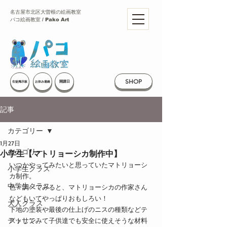
名古屋市北区大曽根の絵画教室
パコ絵画教室 / Pako Art
SHOP
開講日
生徒掲示板
お休み連絡
記事
カテゴリー
1月27日
カテゴリー
小学生【マトリョーシカ制作中】
いつかやってみたいと思っていたマトリョーシ
小学生クラス
カ制作。
中学生クラス
色々調べてみると、マトリョーシカの作家さん
などもいてやっぱりおもしろい！
大人クラス
下地の塗装や最後の仕上げのニスの種類などテ
デッサン
ストしてみて子供達でも安全に使えそうな材料