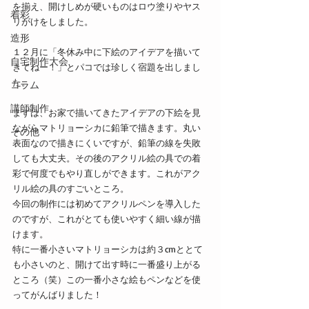
を揃え、開けしめが硬いものはロウ塗りやヤス
着彩
リがけをしました。
造形
１２月に「冬休み中に下絵のアイデアを描いて
自宅制作大会
きてねー！」とパコでは珍しく宿題を出しまし
た。
コラム
講師制作
まずは、お家で描いてきたアイデアの下絵を見
ながらマトリョーシカに鉛筆で描きます。丸い
その他
表面なので描きにくいですが、鉛筆の線を失敗
しても大丈夫。その後のアクリル絵の具での着
彩で何度でもやり直しができます。これがアク
リル絵の具のすごいところ。
今回の制作には初めてアクリルペンを導入した
のですが、これがとても使いやすく細い線が描
けます。
特に一番小さいマトリョーシカは約３cmととて
も小さいのと、開けて出す時に一番盛り上がる
ところ（笑）この一番小さな絵もペンなどを使
ってがんばりました！