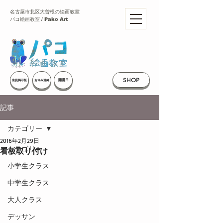
名古屋市北区大曽根の絵画教室
パコ絵画教室 / Pako Art
SHOP
開講日
生徒掲示板
お休み連絡
記事
カテゴリー
2016年2月29日
カテゴリー
看板取り付け
小学生クラス
中学生クラス
大人クラス
デッサン