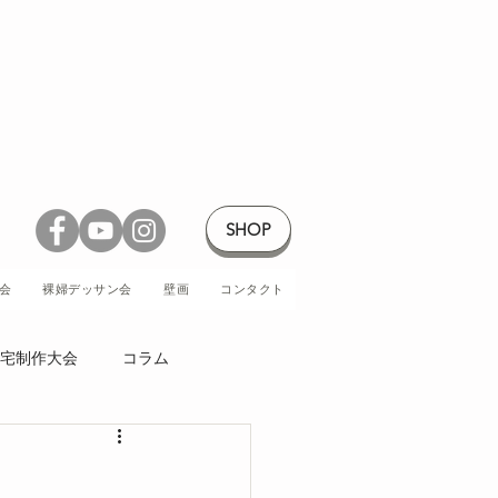
SHOP
会
裸婦デッサン会
壁画
コンタクト
宅制作大会
コラム