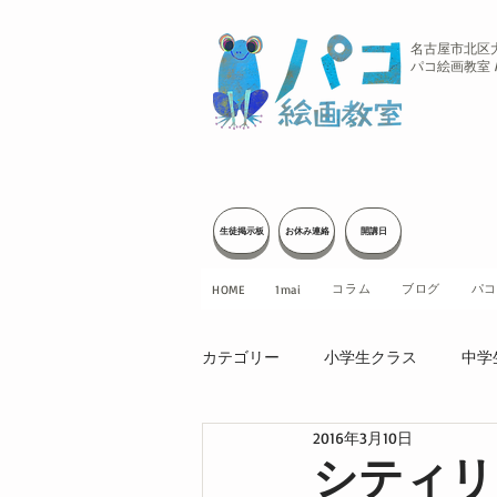
名古屋市北区
パコ絵画教室 / 
生徒掲示板
お休み連絡
開講日
コラム
ブログ
パコ
HOME
1mai
カテゴリー
小学生クラス
中学
2016年3月10日
講師制作
その他
シティリ