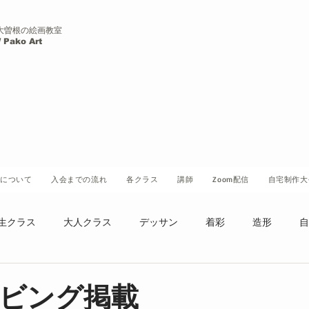
大曽根の絵画教室
Pako Art
について
入会までの流れ
各クラス
講師
Zoom配信
自宅制作大
生クラス
大人クラス
デッサン
着彩
造形
自
ビング掲載