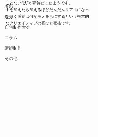
ことない“技”が新鮮だったようです。
着彩
手を加えたら加えるほどだんだんリアルになっ
ていく感覚は何かモノを形にするという根本的
造形
なクリエイティブの喜びと密接です。
自宅制作大会
コラム
講師制作
その他