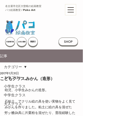
名古屋市北区大曽根の絵画教室
パコ絵画教室 / Pako Art
SHOP
開講日
生徒掲示板
お休み連絡
記事
カテゴリー
2017年1月31日
カテゴリー
こどもクラス.みかん（造形）
小学生クラス
幼児、小学生みかんの造形。
中学生クラス
石粘土、アクリル絵の具を使い実物をよく見て
大人クラス
みかんを作りました。粘土に絵の具を混ぜた
デッサン
り、絵の具に片栗粉を混ぜたり、普段経験した