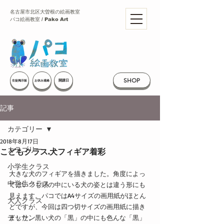
名古屋市北区大曽根の絵画教室
パコ絵画教室 / Pako Art
SHOP
開講日
生徒掲示板
お休み連絡
記事
カテゴリー
2018年8月17日
カテゴリー
こどもクラス.犬フィギア着彩
小学生クラス
大きな犬のフィギアを描きました。角度によっ
中学生クラス
てはいつも頭の中にいる犬の姿とは違う形にも
見えます。パコではA4サイズの画用紙がほとん
大人クラス
どですが、今回は四つ切サイズの画用紙に描き
デッサン
ました。黒い犬の「黒」の中にも色んな「黒」