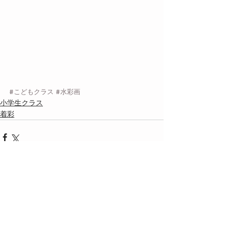
#こどもクラス
#水彩画
小学生クラス
着彩
最新記事
すべて表示