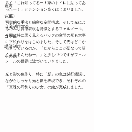
多く「これ知ってるー！家のトイレに貼ってあ
着彩
ったー！」とテンション高くはじまりました。
（笑）
造形
写実的な手法と綿密な空間構成、そして光によ
自宅制作大会
る巧みな質感表現を特徴とするフェルメール。
今回は特に黒く見えるバックの空間の形も大事
コラム
に下絵作りをはじめました。そして光はどこか
講師制作
らさしているのか。「だからここが影なって暗
く見えるんだねー。」と少しづつですがフェル
その他
メールの世界に近づいていきました。
光と影の色作り、特に「影」の色は試行錯誤し
ながらしっかり光と影を表現でき、それぞれの
「真珠の耳飾りの少女」の絵が完成しました。