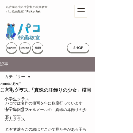
名古屋市北区大曽根の絵画教室
パコ絵画教室 / Pako Art
SHOP
開講日
生徒掲示板
お休み連絡
記事
カテゴリー
2018年3月9日
カテゴリー
こどもクラス.「真珠の耳飾りの少女」模写
小学生クラス
パコでは名作の模写を年に数度行っています
中学生クラス
が、今回はフェルメールの「真珠の耳飾りの少
女」です。
大人クラス
デッサン
こども達もこの絵はどこかで見た事がある子も